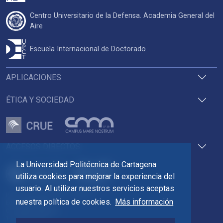
Centro Universitario de la Defensa. Academia General del
Aire
Escuela Internacional de Doctorado
APLICACIONES
ÉTICA Y SOCIEDAD
ACCESOS DIRECTOS
La Universidad Politécnica de Cartagena
utiliza cookies para mejorar la experiencia del
usuario. Al utilizar nuestros servicios aceptas
Pza. del Cronista Isidoro Valverde
nuestra política de cookies.
Más información
Edif. La Milagrosa
C.P. 30202 Cartagena
Tlf: 968 32 54 00